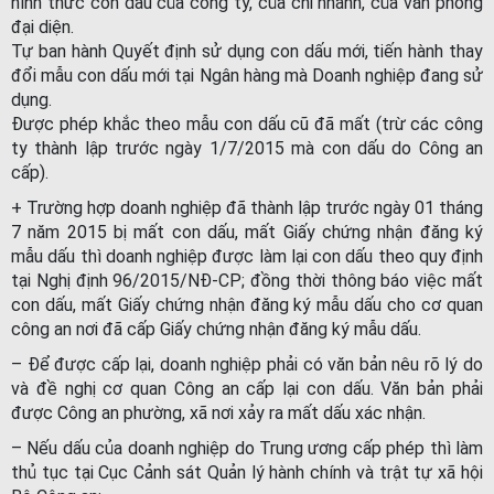
hình thức con dấu của công ty, của chi nhánh, của văn phòng
đại diện.
Tự ban hành Quyết định sử dụng con dấu mới, tiến hành thay
đổi mẫu con dấu mới tại Ngân hàng mà Doanh nghiệp đang sử
dụng.
Được phép khắc theo mẫu con dấu cũ đã mất (trừ các công
ty thành lập trước ngày 1/7/2015 mà con dấu do Công an
cấp).
+ Trường hợp doanh nghiệp đã thành lập trước ngày 01 tháng
7 năm 2015 bị mất con dấu, mất Giấy chứng nhận đăng ký
mẫu dấu thì doanh nghiệp được làm lại con dấu theo quy định
tại Nghị định 96/2015/NĐ-CP; đồng thời thông báo việc mất
con dấu, mất Giấy chứng nhận đăng ký mẫu dấu cho cơ quan
công an nơi đã cấp Giấy chứng nhận đăng ký mẫu dấu.
– Để được cấp lại, doanh nghiệp phải có văn bản nêu rõ lý do
và đề nghị cơ quan Công an cấp lại con dấu. Văn bản phải
được Công an phường, xã nơi xảy ra mất dấu xác nhận.
– Nếu dấu của doanh nghiệp do Trung ương cấp phép thì làm
thủ tục tại Cục Cảnh sát Quản lý hành chính và trật tự xã hội