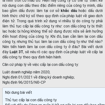
là hình tròn có màu đỏ. Hiện nay công ty có thể tự thiết kế
nội dung con dấu theo đặc điểm riêng của công ty mình, dấu
bao gồm dấu được làm tại cơ sở
khắc dấu
hoặc dấu dưới
hình thức chữ ký số theo quy định của pháp luật về giao dịch
điện tử. Trong quá trình xử dụng vì nhiều lý do công ty phải
làm thủ tục cấp lại dấu công ty như: con dấu công ty bị thất
lạc hoặc bị hỏng không thể sử dụng được nữa sẽ ảnh hưởng
đến hoạt động của công ty. Khi đó, bạn cần làm lại con dấu
công ty, nhưng thủ tục làm lại con dấu công ty như thế nào?
Nên tiến hành làm lại con dấu công ty ở đâu? Bài viết dưới
đây
Luật 3T
, sẽ nêu rõ các quy định của pháp luật về cấp lại
dấu công ty theo quy định hiện hành.
Căn cứ pháp lý về việc cấp lại con dấu công ty:
Luật doanh nghiệp năm 2020;
Nghị định 01/2021 về đăng ký doanh nghiệp;
Nghị định 96/2015/NĐ-CP
Nội dung bài viết
Thủ tục cấp lại con dấu công ty