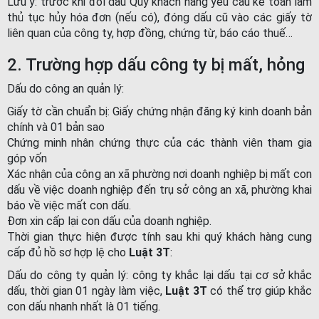
Lưu ý: trước khi đổi dấu Quý khách hàng yêu cầu kế toán làm
thủ tục hủy hóa đơn (nếu có), đóng dấu cũ vào các giấy tờ
liên quan của công ty, hợp đồng, chứng từ, báo cáo thuế…
2. Trường hợp dấu công ty bị mất, hỏng
Dấu do công an quản lý:
Giấy tờ cần chuẩn bị: Giấy chứng nhận đăng ký kinh doanh bản
chính và 01 bản sao
Chứng minh nhân chứng thực của các thành viên tham gia
góp vốn
Xác nhận của công an xã phường nơi doanh nghiệp bị mất con
dấu về việc doanh nghiệp đến trụ sở công an xã, phường khai
báo về việc mất con dấu.
Đơn xin cấp lại con dấu của doanh nghiệp.
Thời gian thực hiện được tính sau khi quý khách hàng cung
cấp đủ hồ sơ hợp lệ cho
Luật 3T
:
Dấu do công ty quản lý: công ty khắc lại dấu tại cơ sở khắc
dấu, thời gian 01 ngày làm việc,
Luật 3T
có thể trợ giúp khắc
con dấu nhanh nhất là 01 tiếng.