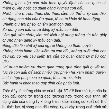
Không giao nộp con dấu theo quyết định của cơ quan có
thẩm quyền hoặc cơ quan đăng ký mẫu con dấu.
Mượn, cho mượn, thuê, cho thuê, cầm cố, thế chấp con dấu;
sử dụng con dấu của Cơ quan, tổ chức khác để hoạt động.
Chiếm giữ trái phép, chiếm đoạt con dấu.
Sử dụng con dấu chưa đăng ký mẫu con dấu.
Làm giả, sửa chữa, làm sai lệch nội dung thông tin trên giấy
chứng nhận đăng ký mẫu con dấu.
Đóng dấu lên chữ ký của người không có thẩm quyền.
Không chấp hành việc kiểm tra con dấu, không xuất trình con
dấu khi có yêu cầu kiểm tra của cơ quan đăng ký mẫu con
dấu.
Lợi dụng nhiệm vụ được giao trong quá trình giải quyết thủ
tục về con dấu để sách nhiễu, gây phiền hà, xâm phạm quyền,
lợi ích hợp pháp của cơ quan, tổ chức, cá nhân.
Các hành vi khác theo quy định của pháp luật.
Trên đây là những chia sẻ của
Luật 3T
để làm thủ tục cấp lại
con dấu công ty trong các trường hợp, trong quá trình sử
dụng dấu của công ty không tránh khỏi những sơ xuất có thể
bị thất lạc, bị hỏng con dấu công ty, vì vậy trong quá trình sử